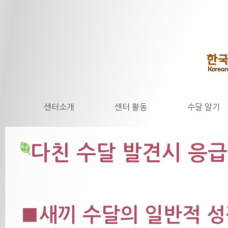
센터소개
센터 활동
수달 알기
다친 수달 발견시 응
■새끼 수달의 일반적 