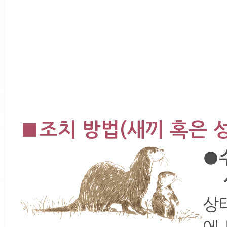
■조치 방법(새끼 혹은 성
●
성
상